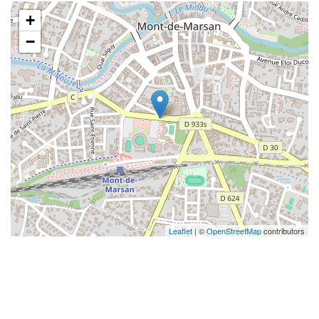
+
−
Leaflet
| ©
OpenStreetMap
contributors